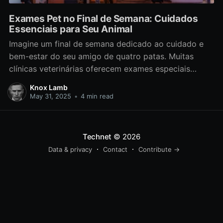
Exames Pet no Final de Semana: Cuidados
Essenciais para Seu Animal
Imagine um final de semana dedicado ao cuidado e
bem-estar do seu amigo de quatro patas. Muitas
clínicas veterinárias oferecem exames especiais
durante o sábado e domingo, proporcionando uma
Knox Lamb
oportunidade única para avaliar a saúde do seu pet
May 31, 2025
•
4 min read
sem atrapalhar a rotina da semana. Esses exames
finais de semana são
Technet
© 2026
Data & privacy
Contact
Contribute →